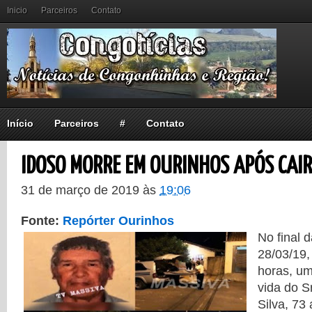
Inicio
Parceiros
Contato
Início
Parceiros
#
Contato
IDOSO MORRE EM OURINHOS APÓS CAIR
31 de março de 2019
às
19:06
Fonte:
Repórter Ourinhos
No final d
28/03/19,
horas, um
vida do S
Silva, 73