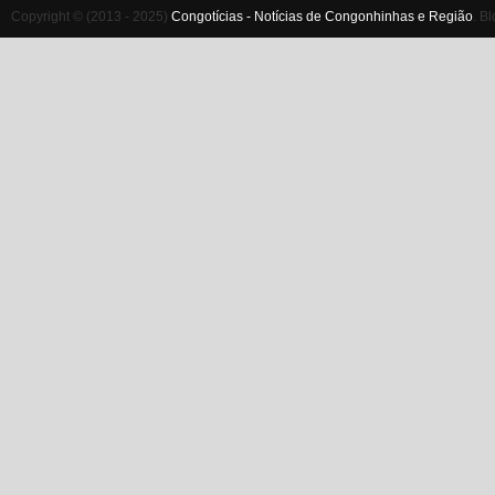
Copyright © (2013 - 2025)
Congotícias - Notícias de Congonhinhas e Região
.
Bl