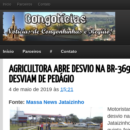
Inicio
Parceiros
Contato
Início
Parceiros
#
Contato
AGRICULTORA ABRE DESVIO NA BR-369
DESVIAM DE PEDÁGIO
4 de maio de 2019
às
15:21
Fonte:
Massa News Jataizinho
Motorist
desvio na
Jataizinh