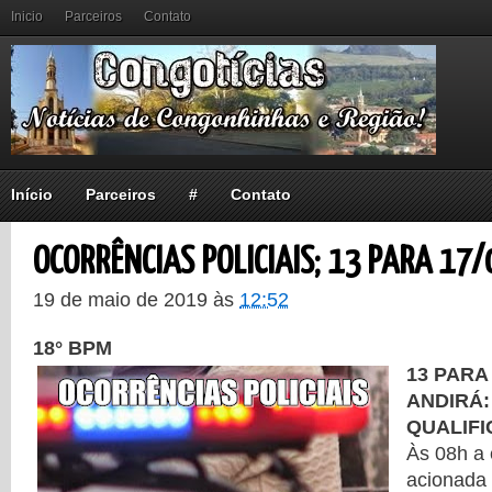
Inicio
Parceiros
Contato
Início
Parceiros
#
Contato
OCORRÊNCIAS POLICIAIS; 13 PARA 17/
19 de maio de 2019
às
12:52
18° BPM
13 PARA 
ANDIRÁ:
QUALIF
Às 08h a 
acionada 