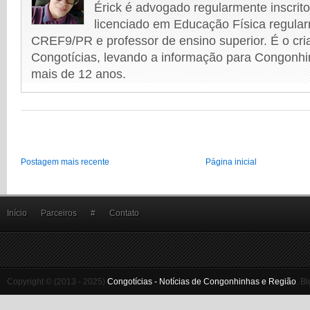
Érick é advogado regularmente inscri
licenciado em Educação Física regular
CREF9/PR e professor de ensino superior. É o cri
Congotícias, levando a informação para Congonhi
mais de 12 anos.
Postagem mais recente
Página inicial
Início
Parceiros
#
Contato
Copyright © (2013 - 2025)
Congotícias - Notícias de Congonhinhas e Região
.
Bl