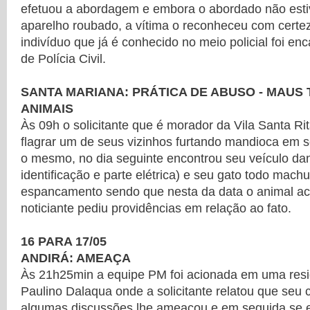
efetuou a abordagem e embora o abordado não est
aparelho roubado, a vítima o reconheceu com certe
indivíduo que já é conhecido no meio policial foi e
de Polícia Civil.
SANTA MARIANA: PRÁTICA DE ABUSO - MAUS
ANIMAIS
Às 09h o solicitante que é morador da Vila Santa Ri
flagrar um de seus vizinhos furtando mandioca em se
o mesmo, no dia seguinte encontrou seu veículo dan
identificação e parte elétrica) e seu gato todo mac
espancamento sendo que nesta da data o animal ac
noticiante pediu providências em relação ao fato.
16 PARA 17/05
ANDIRÁ: AMEAÇA
Às 21h25min a equipe PM foi acionada em uma resi
Paulino Dalaqua onde a solicitante relatou que seu
algumas discussões lhe ameaçou e em seguida se ev