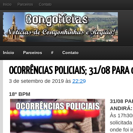
Inicio
Parceiros
Contato
Início
Parceiros
#
Contato
OCORRÊNCIAS POLICIAIS; 31/08 PARA
3 de setembro de 2019
às
22:29
18º BPM
31/08 PA
ANDIRÁ
Às 17h30
solicitad
onde foi 