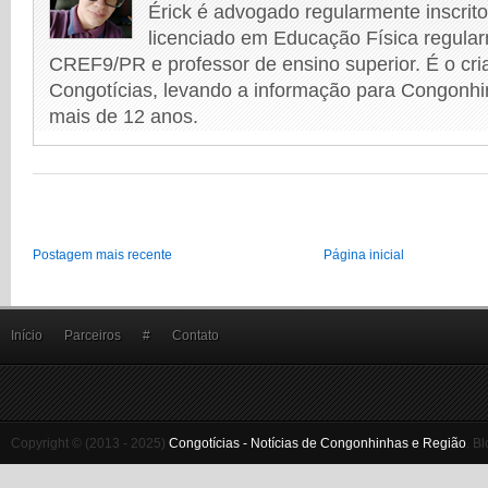
Érick é advogado regularmente inscri
licenciado em Educação Física regular
CREF9/PR e professor de ensino superior. É o cri
Congotícias, levando a informação para Congonhi
mais de 12 anos.
Postagem mais recente
Página inicial
Início
Parceiros
#
Contato
Copyright © (2013 - 2025)
Congotícias - Notícias de Congonhinhas e Região
.
Bl