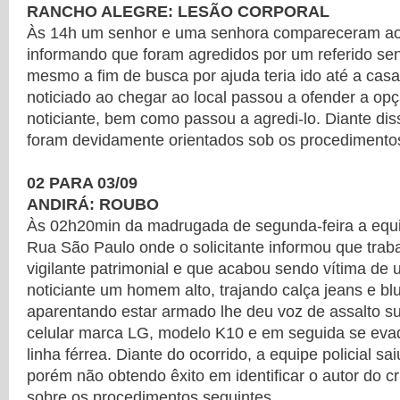
RANCHO ALEGRE: LESÃO CORPORAL
Às 14h um senhor e uma senhora compareceram ao 
informando que foram agredidos por um referido sen
mesmo a fim de busca por ajuda teria ido até a casa
noticiado ao chegar ao local passou a ofender a op
noticiante, bem como passou a agredi-lo. Diante diss
foram devidamente orientados sob os procedimentos
02 PARA 03/09
ANDIRÁ: ROUBO
Às 02h20min da madrugada de segunda-feira a equi
Rua São Paulo onde o solicitante informou que trab
vigilante patrimonial e que acabou sendo vítima de
noticiante um homem alto, trajando calça jeans e b
aparentando estar armado lhe deu voz de assalto s
celular marca LG, modelo K10 e em seguida se evad
linha férrea. Diante do ocorrido, a equipe policial sa
porém não obtendo êxito em identificar o autor do cr
sobre os procedimentos seguintes.