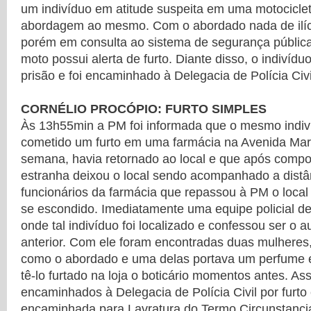
um indivíduo em atitude suspeita em uma motocicle
abordagem ao mesmo. Com o abordado nada de ilíci
porém em consulta ao sistema de segurança pública 
moto possui alerta de furto. Diante disso, o indivíd
prisão e foi encaminhado à Delegacia de Polícia Civi
CORNÉLIO PROCÓPIO: FURTO SIMPLES
Às 13h55min a PM foi informada que o mesmo indiv
cometido um furto em uma farmácia na Avenida Mare
semana, havia retornado ao local e que após compo
estranha deixou o local sendo acompanhado a distâ
funcionários da farmácia que repassou à PM o loca
se escondido. Imediatamente uma equipe policial d
onde tal indivíduo foi localizado e confessou ser o a
anterior. Com ele foram encontradas duas mulheres,
como o abordado e uma delas portava um perfume
tê-lo furtado na loja o boticário momentos antes. As
encaminhados à Delegacia de Polícia Civil por furto
encaminhada para Lavratura do Termo Circunstanci