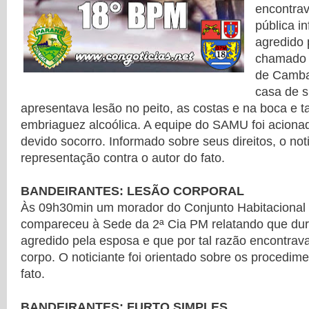
encontrav
pública i
agredido 
chamado 
de Camba
casa de s
apresentava lesão no peito, as costas e na boca e 
embriaguez alcoólica. A equipe do SAMU foi acionad
devido socorro. Informado sobre seus direitos, o not
representação contra o autor do fato.
BANDEIRANTES: LESÃO CORPORAL
Às 09h30min um morador do Conjunto Habitacional J
compareceu à Sede da 2ª Cia PM relatando que dur
agredido pela esposa e que por tal razão encontrav
corpo. O noticiante foi orientado sobre os procedim
fato.
BANDEIRANTES: FURTO SIMPLES