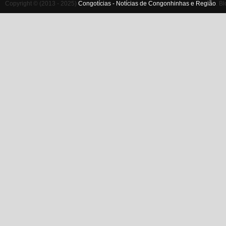
Copyright © (2013 - 2025)
Congotícias - Notícias de Congonhinhas e Região
.
Bl