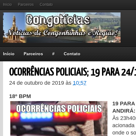
Inicio
Parceiros
Contato
Início
Parceiros
#
Contato
OCORRÊNCIAS POLICIAIS; 19 PARA 24/
24 de outubro de 2019
às
10:57
18º BPM
19 PARA 
ANDIRÁ
Às 23h40
acionada 
onde o so