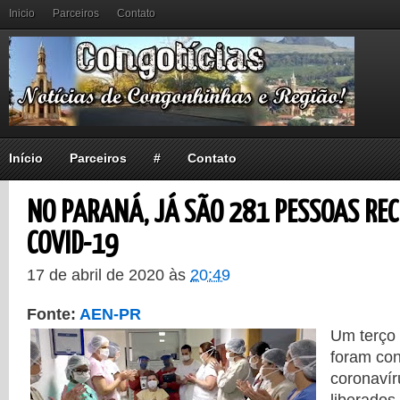
Inicio
Parceiros
Contato
Início
Parceiros
#
Contato
NO PARANÁ, JÁ SÃO 281 PESSOAS RE
COVID-19
17 de abril de 2020
às
20:49
Fonte:
AEN-PR
Um terço 
foram co
coronavír