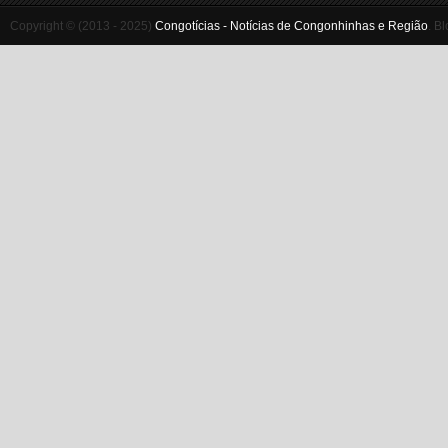
Copyright © (2013 - 2025)
Congotícias - Notícias de Congonhinhas e Região
.
Bl