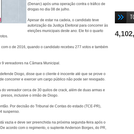
(Denarc) após uma operação contra o tráfico de
drogas no dia 08 de julho.
T
Apesar de estar na cadeia, o candidato teve
autorização da Justiça Eleitoral para concorrer às
eleições municipais deste ano. Ele foi o quarto
4,102
otos.
ido com o de 2016, quando o candidato recebeu 277 votos e também
m 9 vereadores na Câmara Municipal.
efende Diogo, disse que o cliente é inocente até que se prove o
 de concorrer e exercer um cargo público não pode ser revogado.
a do vereador cerca de 30 quilos de crack, além de duas armas e
m presos, inclusive o irmão de Diogo.
então. Por decisão do Tribunal de Contas do estado (TCE-PR),
34 suspenso.
stá vazia e deve ser preenchida na próxima segunda-feira após o
 De acordo com o regimento, o suplente Anderson Borges, do PR,