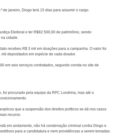
1º de janeiro, Diogo terá 15 dias para assumir o cargo.
stiça Eleitoral e ter R$82.500,00 de patrimônio, sendo
 na cidade.
ato recebeu R$ 3 mil em doações para a campanha. O valor foi
1 mil depositados em espécie de cada doador.
0 em seis serviços contratados, segundo consta no site de
.
do, foi procurado pela equipe da RPC Londrina, mas até o
posicionamento.
explicou que a suspensão dos direitos políticos se dá nos casos
ais recurso.
está em andamento, não há condenação criminal contra Diogo e
editivos para a candidatura e nem providências a serem tomadas