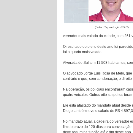
(Foto: Reprodução/RPC)
vereador mais votado da cidade, com 251 v
O resultado do pleito deste ano foi parec
foi o quarto mais votado.
Alvorada do Sul tem 11.503 habitantes, co
O advogado Jorge Luis Rosa de Melo, que d
contrário e que, sem condenação, o direito
Na operação, os policiais encontraram cas
quatro veículos. Outros oito suspeitos fora
Ele está afastado do mandato atual desde 
Diogo também teve o salário de R$ 4.897,
No mandato atual, a cadeira do vereador e
fim do prazo de 120 dias para convocação.
deve assumir a função até o fim deste ano.