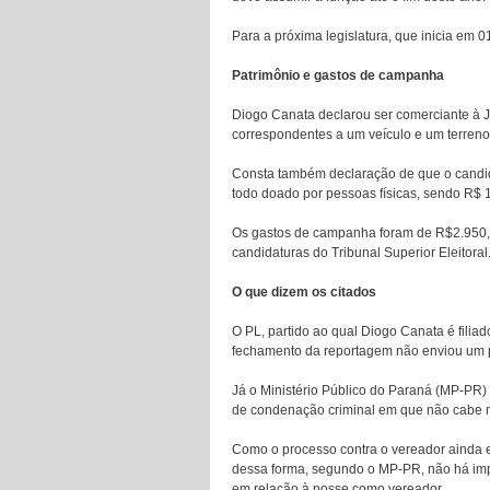
Para a próxima legislatura, que inicia em 0
Patrimônio e gastos de campanha
Diogo Canata declarou ser comerciante à Ju
correspondentes a um veículo e um terreno
Consta também declaração de que o candid
todo doado por pessoas físicas, sendo R$ 
Os gastos de campanha foram de R$2.950,0
candidaturas do Tribunal Superior Eleitoral
O que dizem os citados
O PL, partido ao qual Diogo Canata é filia
fechamento da reportagem não enviou um 
Já o Ministério Público do Paraná (MP-PR) 
de condenação criminal em que não cabe m
Como o processo contra o vereador ainda 
dessa forma, segundo o MP-PR, não há imp
em relação à posse como vereador.