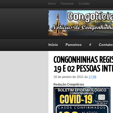
Inicio
Parceiros
Contato
Início
Parceiros
#
Contato
CONGONHINHAS REGIS
19 E 02 PESSOAS IN
16 de janeiro de 2021
às
17:08
Redação Congotícias