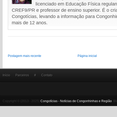
licenciado em Educação Física regular
CREF9/PR e professor de ensino superior. É o cri
Congotícias, levando a informação para Congonhi
mais de 12 anos.
Postagem mais recente
Página inicial
Início
Parceiros
#
Contato
Copyright © (2013 - 2025)
Congotícias - Notícias de Congonhinhas e Região
.
Bl