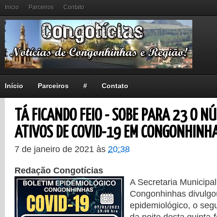
Inicio
Parceiros
Contato
Início
Parceiros
#
Contato
TÁ FICANDO FEIO - SOBE PARA 23 O N
ATIVOS DE COVID-19 EM CONGONHINH
7 de janeiro de 2021
às
20:38
Redação Congotícias
A Secretaria Municipa
Congonhinhas divulgo
epidemiológico, o segu