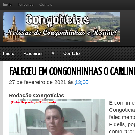
Inicio
Parceiros
Contato
Início
Parceiros
#
Contato
FALECEU EM CONGONHINHAS O CARLINH
27 de fevereiro de 2021
às
13:05
Redação Congotícias
É com ime
Congotíci
faleciment
Fidelis, p
como "Carl