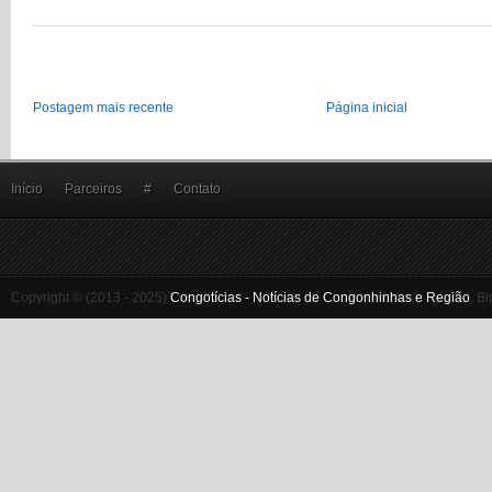
Postagem mais recente
Página inicial
Início
Parceiros
#
Contato
Copyright © (2013 - 2025)
Congotícias - Notícias de Congonhinhas e Região
.
Bl