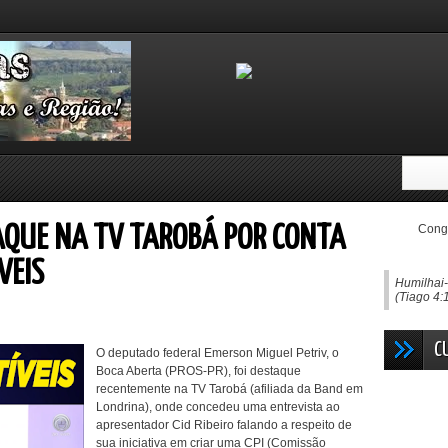
Congo
AQUE NA TV TAROBÁ POR CONTA
VEIS
Humilhai-
(Tiago 4:
C
O deputado federal Emerson Miguel Petriv, o
Boca Aberta (PROS-PR), foi destaque
recentemente na TV Tarobá (afiliada da Band em
Londrina), onde concedeu uma entrevista ao
apresentador Cid Ribeiro falando a respeito de
sua iniciativa em criar uma CPI (Comissão