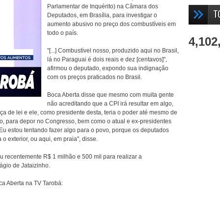
Parlamentar de Inquérito) na Câmara dos
T
Deputados, em Brasília, para investigar o
aumento abusivo no preço dos combustíveis em
todo o país.
4,102
"[...] Combustível nosso, produzido aqui no Brasil,
lá no Paraguai é dois reais e dez [centavos]",
afirmou o deputado, expondo sua indignação
com os preços praticados no Brasil.
Boca Aberta disse que mesmo com muita gente
não acreditando que a CPI irá resultar em algo,
ça de lei e ele, como presidente desta, teria o poder até mesmo de
aso, para depor no Congresso, bem como o atual e ex-presidentes
 "Eu estou tentando fazer algo para o povo, porque os deputados
 o exterior, ou aqui, em praia", disse.
recentemente R$ 1 milhão e 500 mil para realizar a
gio de Jataizinho.
oca Aberta na TV Tarobá: