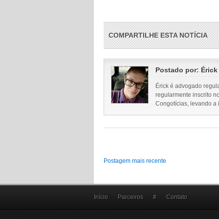
COMPARTILHE ESTA NOTÍCIA
Postado por:
Érick
Érick é advogado regul
regularmente inscrito n
Congotícias, levando a
Postagem mais recente
Início
Parceiros
#
Contato