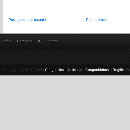
Postagem mais recente
Página inicial
Início
Parceiros
#
Contato
Copyright © (2013 - 2025)
Congotícias - Notícias de Congonhinhas e Região
.
Bl