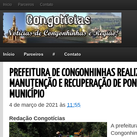
Inicio
Parceiros
Contato
Início
Parceiros
#
Contato
PREFEITURA DE CONGONHINHAS REALI
MANUTENÇÃO E RECUPERAÇÃO DE PON
MUNICÍPIO
4 de março de 2021
às
11:55
Redação Congotícias
A prefeitu
Congonhin