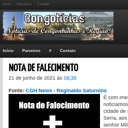
Inicio
Parceiros
Contato
Início
Parceiros
#
Contato
NOTA DE FALECIMENTO
21 de junho de 2021
às
08:35
Fonte:
CGH News - Reginaldo Saturnino
É com ime
noticiamos
cidade de
Serra, aos
senhor M