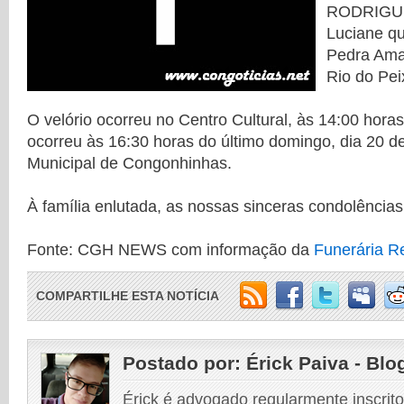
RODRIGUE
Luciane q
Pedra Ama
Rio do Pei
O velório ocorreu no Centro Cultural, às 14:00 hora
ocorreu às 16:30 horas do último domingo, dia 20 d
Municipal de Congonhinhas.
À família enlutada, as nossas sinceras condolências
Fonte: CGH NEWS com informação da
Funerária R
COMPARTILHE ESTA NOTÍCIA
Postado por:
Érick Paiva - Blo
Érick é advogado regularmente inscri