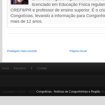
licenciado em Educação Física regular
CREF9/PR e professor de ensino superior. É o cri
Congotícias, levando a informação para Congonhi
mais de 12 anos.
Postagem mais recente
Página inicial
Início
Parceiros
#
Contato
Copyright © (2013 - 2025)
Congotícias - Notícias de Congonhinhas e Região
.
Bl