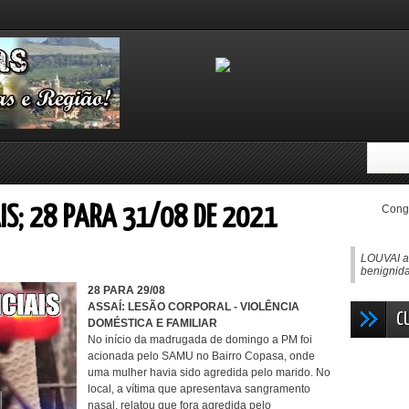
Congo
IS; 28 PARA 31/08 DE 2021
LOUVAI ao
benignida
28 PARA 29/08
ASSAÍ: LESÃO CORPORAL - VIOLÊNCIA
C
DOMÉSTICA E FAMILIAR
No início da madrugada de domingo a PM foi
acionada pelo SAMU no Bairro Copasa, onde
uma mulher havia sido agredida pelo marido. No
local, a vítima que apresentava sangramento
nasal, relatou que fora agredida pelo