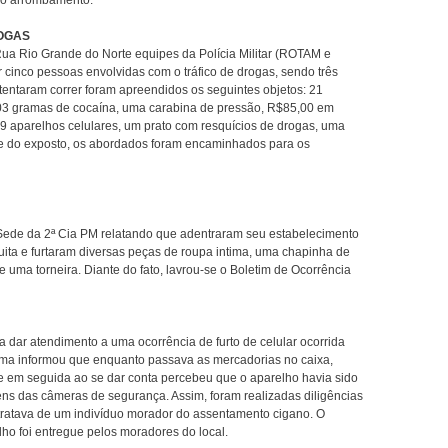
do arrombamento.
ROGAS
ua Rio Grande do Norte equipes da Polícia Militar (ROTAM e
 cinco pessoas envolvidas com o tráfico de drogas, sendo três
tentaram correr foram apreendidos os seguintes objetos: 21
03 gramas de cocaína, uma carabina de pressão, R$85,00 em
09 aparelhos celulares, um prato com resquícios de drogas, uma
nte do exposto, os abordados foram encaminhados para os
de da 2ª Cia PM relatando que adentraram seu estabelecimento
ita e furtaram diversas peças de roupa intima, uma chapinha de
 e uma torneira. Diante do fato, lavrou-se o Boletim de Ocorrência
 dar atendimento a uma ocorrência de furto de celular ocorrida
ima informou que enquanto passava as mercadorias no caixa,
e em seguida ao se dar conta percebeu que o aparelho havia sido
gens das câmeras de segurança. Assim, foram realizadas diligências
se tratava de um indivíduo morador do assentamento cigano. O
lho foi entregue pelos moradores do local.