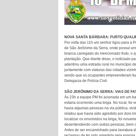
NOVA SANTA BÁRBARA: FURTO QUALI
Por volta das 11h um senhor ligou para a P
de São Jerônimo da Serra, onde possui uma
branca carregado do mencionado fruto, o que
plantação. Que diante disso, o noticiado p
adentrou uma estrada rural no município d
juntamente com viaturas das cidades vizinh
sendo que os ocupantes empreenderam fug
Delegacia de Polícia Civil.
SÃO JERÔNIMO DA SERRA: VIAS DE FA
Às 23h a equipe PM foi acionada em um bar
estaria ocorrendo uma briga. No local, foi
havia algumas pessoas na via pública, vi
relatou que havia sido agredido por dois 
localizar os envolvidos na briga, foi novam
desentendendo com outras pessoas, bem co
Antes de ser encaminhado para lavratura 
reclamou de ter sido agredida pela esposa 