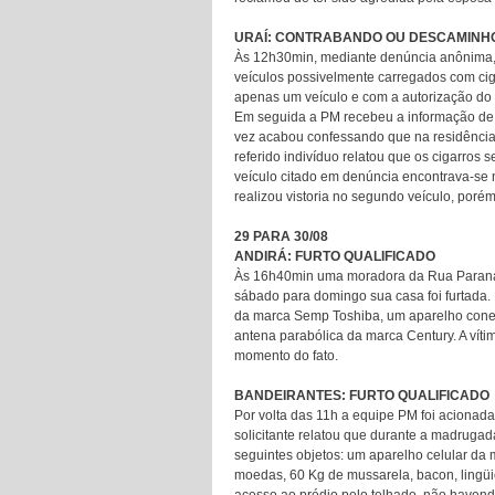
URAÍ: CONTRABANDO OU DESCAMINH
Às 12h30min, mediante denúncia anônima, a 
veículos possivelmente carregados com cig
apenas um veículo e com a autorização do pr
Em seguida a PM recebeu a informação de q
vez acabou confessando que na residência
referido indivíduo relatou que os cigarros
veículo citado em denúncia encontrava-se
realizou vistoria no segundo veículo, porém 
29 PARA 30/08
ANDIRÁ: FURTO QUALIFICADO
Às 16h40min uma moradora da Rua Paraná p
sábado para domingo sua casa foi furtada.
da marca Semp Toshiba, um aparelho conec
antena parabólica da marca Century. A vít
momento do fato.
BANDEIRANTES: FURTO QUALIFICADO
Por volta das 11h a equipe PM foi acionad
solicitante relatou que durante a madrugada
seguintes objetos: um aparelho celular da
moedas, 60 Kg de mussarela, bacon, lingüiç