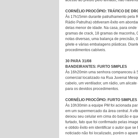
acesso ao prédio pelo telhado, não haven
CORNÉLIO PROCÓPIO: TRÁFICO DE D
Às 17h15min durante patrulhamento pela R
Rádio Patrulha) obtiveram êxito em abordar
delas menor de idade. Na casa, para onde 
gramas de crack, 18 gramas de maconha, 
notas diversas, uma balança de precisão, 
gilete e várias embalagens plásticas. Dia
procedimentos cabíveis.
30 PARA 31/08
BANDEIRANTES: FURTO SIMPLES
Às 16h20min uma senhora compareceu à Se
comercial localizado na Rua Juvenal Mesqu
cabelo, um ventilador, um rádio, um alicate
para os devidos procedimentos.
CORNÉLIO PROCÓPIO: FURTO SIMPLES
Às 10h30min a equipe PM foi acionada para
em um supermercado da área central. A vít
deixou seu celular em cima do balcão e qu
furtado, fato que foi confirmado pelas ima
e obtido êxito em identificar o autor que 
noticiado não foi localizado, porém o apare