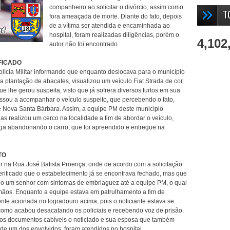
companheiro ao solicitar o divórcio, assim como
T
fora ameaçada de morte. Diante do fato, depois
de a vítima ser atendida e encaminhada ao
hospital, foram realizadas diligências, porém o
4,102
autor não foi encontrado.
FICADO
olícia Militar informando que enquanto deslocava para o município
 plantação de abacates, visualizou um veículo Fiat Strada de cor
 lhe gerou suspeita, visto que já sofrera diversos furtos em sua
assou a acompanhar o veículo suspeito, que percebendo o fato,
e Nova Santa Bárbara. Assim, a equipe PM deste município
as realizou um cerco na localidade a fim de abordar o veículo,
a abandonando o carro, que foi apreendido e entregue na
TO
 na Rua José Batista Proença, onde de acordo com a solicitação
 verificado que o estabelecimento já se encontrava fechado, mas que
ndo um senhor com sintomas de embriaguez até a equipe PM, o qual
irmãos. Enquanto a equipe estava em patrulhamento a fim de
ente acionada no logradouro acima, pois o noticiante estava se
mo acabou desacatando os policiais e recebendo voz de prisão.
dos documentos cabíveis o noticiado e sua esposa que também
de um dos envolvidos, foram atendidos no hospital.