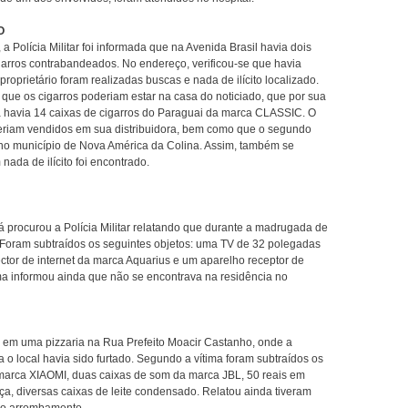
O
Polícia Militar foi informada que na Avenida Brasil havia dois
arros contrabandeados. No endereço, verificou-se que havia
oprietário foram realizadas buscas e nada de ilícito localizado.
ue os cigarros poderiam estar na casa do noticiado, que por sua
 havia 14 caixas de cigarros do Paraguai da marca CLASSIC. O
 seriam vendidos em sua distribuidora, bem como que o segundo
 no município de Nova América da Colina. Assim, também se
nada de ilícito foi encontrado.
rocurou a Polícia Militar relatando que durante a madrugada de
 Foram subtraídos os seguintes objetos: uma TV de 32 polegadas
tor de internet da marca Aquarius e um aparelho receptor de
ima informou ainda que não se encontrava na residência no
a em uma pizzaria na Rua Prefeito Moacir Castanho, onde a
 o local havia sido furtado. Segundo a vítima foram subtraídos os
 marca XIAOMI, duas caixas de som da marca JBL, 50 reais em
a, diversas caixas de leite condensado. Relatou ainda tiveram