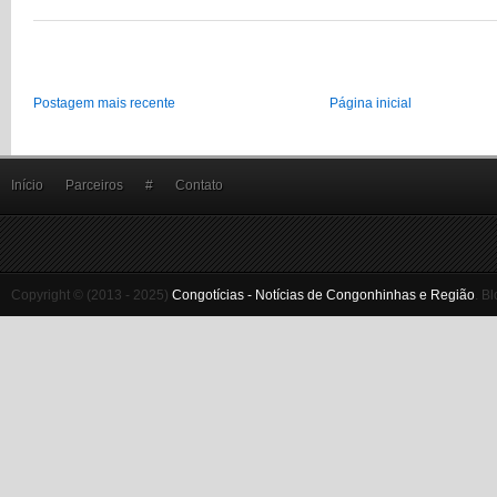
Postagem mais recente
Página inicial
Início
Parceiros
#
Contato
Copyright © (2013 - 2025)
Congotícias - Notícias de Congonhinhas e Região
.
Bl