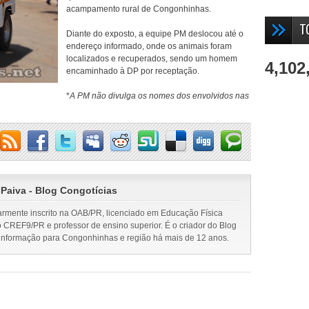
acampamento rural de Congonhinhas.
T
Diante do exposto, a equipe PM deslocou até o
endereço informado, onde os animais foram
localizados e recuperados, sendo um homem
4,102
encaminhado à DP por receptação.
*
A PM não divulga os nomes dos envolvidos nas
 Paiva - Blog Congotícias
armente inscrito na OAB/PR, licenciado em Educação Física
o CREF9/PR e professor de ensino superior. É o criador do Blog
 informação para Congonhinhas e região há mais de 12 anos.