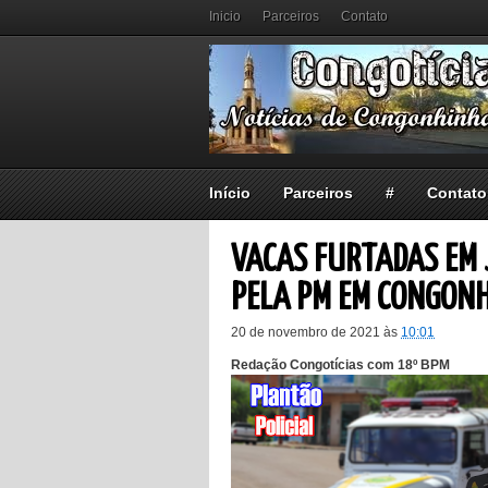
Inicio
Parceiros
Contato
Início
Parceiros
#
Contato
VACAS FURTADAS EM
PELA PM EM CONGON
20 de novembro de 2021
às
10:01
Redação Congotícias com 18º BPM