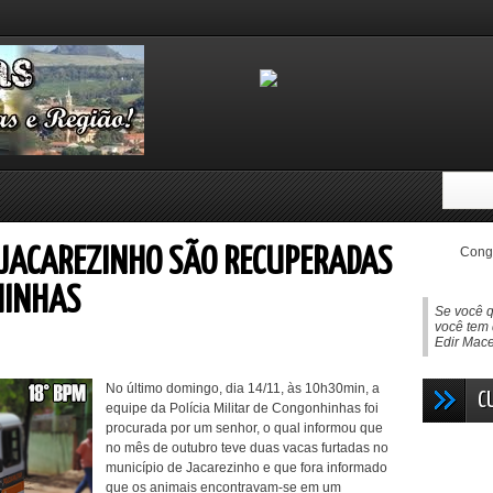
Congo
 JACAREZINHO SÃO RECUPERADAS
HINHAS
Se você q
você tem 
Edir Mac
No último domingo, dia 14/11, às 10h30min, a
C
equipe da Polícia Militar de Congonhinhas foi
procurada por um senhor, o qual informou que
no mês de outubro teve duas vacas furtadas no
município de Jacarezinho e que fora informado
que os animais encontravam-se em um