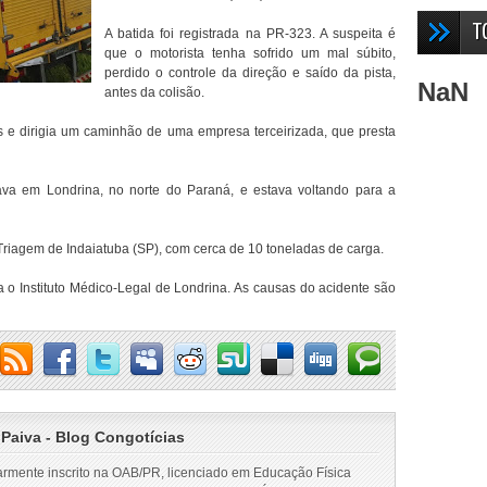
T
A batida foi registrada na PR-323. A suspeita é
que o motorista tenha sofrido um mal súbito,
perdido o controle da direção e saído da pista,
NaN
antes da colisão.
 e dirigia um caminhão de uma empresa terceirizada, que presta
va em Londrina, no norte do Paraná, e estava voltando para a
riagem de Indaiatuba (SP), com cerca de 10 toneladas de carga.
 o Instituto Médico-Legal de Londrina. As causas do acidente são
 Paiva - Blog Congotícias
armente inscrito na OAB/PR, licenciado em Educação Física