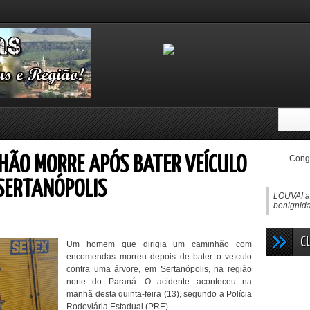
Congo
HÃO MORRE APÓS BATER VEÍCULO
SERTANÓPOLIS
LOUVAI ao
benignida
C
Um homem que dirigia um caminhão com
encomendas morreu depois de bater o veículo
contra uma árvore, em Sertanópolis, na região
norte do Paraná. O acidente aconteceu na
manhã desta quinta-feira (13), segundo a Polícia
Rodoviária Estadual (PRE).