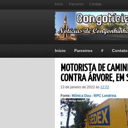
Inicio
Parceiros
Contato
Início
Parceiros
#
Contato
MOTORISTA DE CAMIN
CONTRA ÁRVORE, EM 
13 de janeiro de 2022
às
12:22
Fonte:
Mônica Dau - RPC Londrina