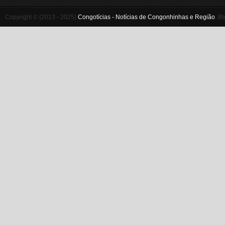
Copyright © (2013 - 2025)
Congotícias - Notícias de Congonhinhas e Região
.
Bl