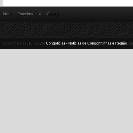
Início
Parceiros
#
Contato
Copyright © (2013 - 2025)
Congotícias - Notícias de Congonhinhas e Região
.
Bl