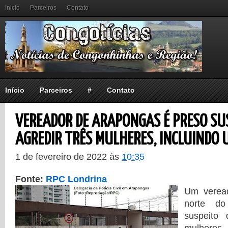
Inicio
Parceiros
Contato
Início
Parceiros
#
Contato
VEREADOR DE ARAPONGAS É PRESO SU
AGREDIR TRÊS MULHERES, INCLUINDO 
1 de fevereiro de 2022
às
10:35
Fonte:
RPC Londrina
Um verea
norte do
suspeito 