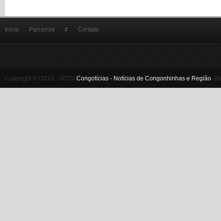
Início
Parceiros
#
Contato
Copyright © (2013 - 2025)
Congotícias - Notícias de Congonhinhas e Região
.
Bl