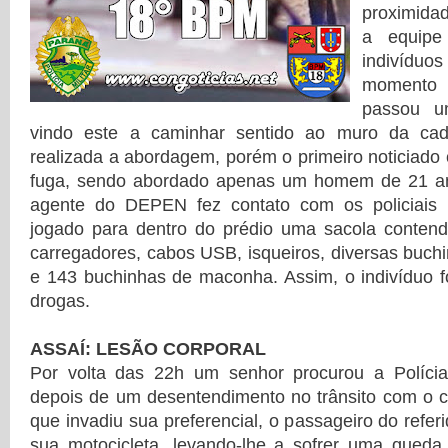
proximida
a equipe
indivíduo
momento
passou u
vindo este a caminhar sentido ao muro da cade
realizada a abordagem, porém o primeiro noticiad
fuga, sendo abordado apenas um homem de 21 a
agente do DEPEN fez contato com os policiais 
jogado para dentro do prédio uma sacola contendo
carregadores, cabos USB, isqueiros, diversas buch
e 143 buchinhas de maconha. Assim, o indivíduo foi
drogas.
ASSAÍ: LESÃO CORPORAL
Por volta das 22h um senhor procurou a Polícia 
depois de um desentendimento no trânsito com o c
que invadiu sua preferencial, o passageiro do refe
sua motocicleta, levando-lhe a sofrer uma que