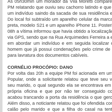
Às 05h30min um morador da Vila Moretti compar
PM relatando que ouviu seu cachorro latindo e que
um indivíduo saindo da sacada de sua residência 
Do local foi subtraído um aparelho celular da mar
preta, modelo S21 e um aparelho iPhone 11. Posteri
08h a vítima informou que havia obtido a localizaç
via GPS, sendo que na Rua Arquimedes Ferreira a 
em abordar um indivíduo e em seguida localizar o
homem que já possui condenações pelo crime de f
para lavratura dos documentos cabíveis.
CORNÉLIO PROCÓPIO: DANO
Por volta das 20h a equipe PM foi acionada em um
Popular, onde a solicitante relatou que teve seu v
seu marido, o qual segundo ela se encontrava e
própria oficina e que por não ter conseguido 
acabou trancando a porta da residência o que gerou
Além disso, a noticiante relatou que foi ofendida 
calão pelo marido e que a filha do casal na tent