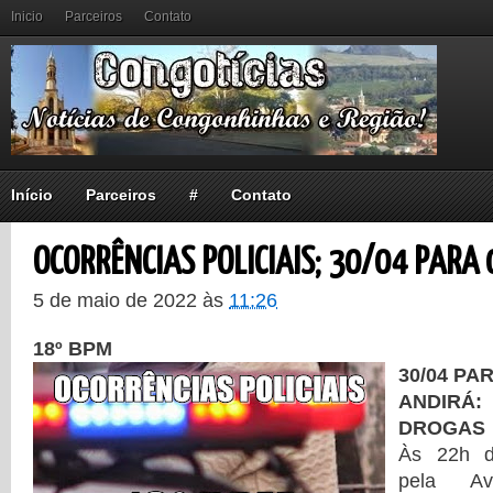
Inicio
Parceiros
Contato
Início
Parceiros
#
Contato
OCORRÊNCIAS POLICIAIS; 30/04 PARA
5 de maio de 2022
às
11:26
18º BPM
30/04 PAR
ANDIR
DROGAS
Às 22h d
pela Av