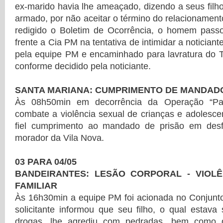
ex-marido havia lhe ameaçado, dizendo a seus filh
armado, por não aceitar o término do relacionament
redigido o Boletim de Ocorrência, o homem pas
frente a Cia PM na tentativa de intimidar a notician
pela equipe PM e encaminhado para lavratura do T
conforme decidido pela noticiante.
SANTA MARIANA: CUMPRIMENTO DE MANDADO
Às 08h50min em decorrência da Operação “Par
combate a violência sexual de crianças e adolesc
fiel cumprimento ao mandado de prisão em desf
morador da Vila Nova.
03 PARA 04/05
BANDEIRANTES: LESÃO CORPORAL - VIOLÊ
FAMILIAR
Às 16h30min a equipe PM foi acionada no Conjunto
solicitante informou que seu filho, o qual estava 
drogas, lhe agrediu com pedradas, bem como da