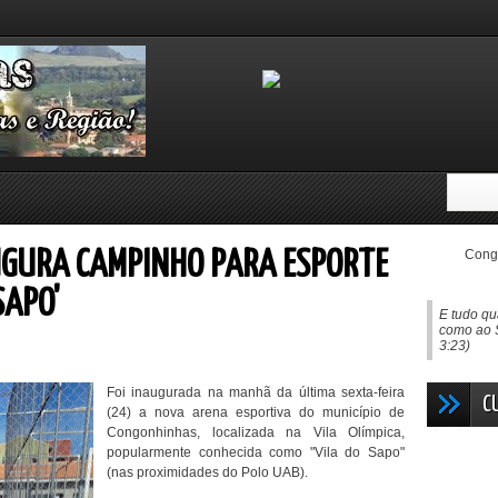
Congo
GURA CAMPINHO PARA ESPORTE
SAPO'
E tudo qu
como ao 
3:23)
Foi inaugurada na manhã da última sexta-feira
C
(24) a nova arena esportiva do município de
Congonhinhas, localizada na Vila Olímpica,
popularmente conhecida como "Vila do Sapo"
(nas proximidades do Polo UAB).