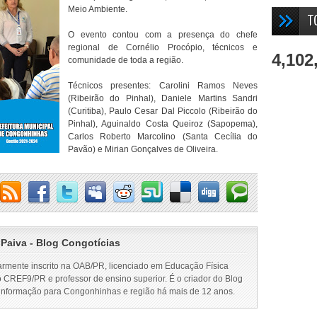
Meio Ambiente.
T
O evento contou com a presença do chefe
regional de Cornélio Procópio, técnicos e
4,102
comunidade de toda a região.
Técnicos presentes: Carolini Ramos Neves
(Ribeirão do Pinhal), Daniele Martins Sandri
(Curitiba), Paulo Cesar Dal Piccolo (Ribeirão do
Pinhal), Aguinaldo Costa Queiroz (Sapopema),
Carlos Roberto Marcolino (Santa Cecília do
Pavão) e Mirian Gonçalves de Oliveira.
 Paiva - Blog Congotícias
armente inscrito na OAB/PR, licenciado em Educação Física
o CREF9/PR e professor de ensino superior. É o criador do Blog
 informação para Congonhinhas e região há mais de 12 anos.