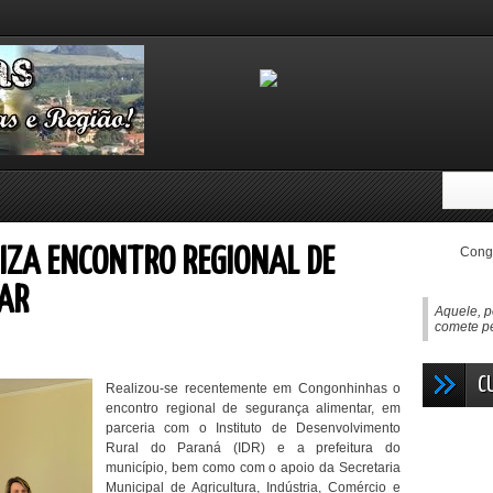
Congo
IZA ENCONTRO REGIONAL DE
AR
Aquele, p
comete pe
C
Realizou-se recentemente em Congonhinhas o
encontro regional de segurança alimentar, em
parceria com o Instituto de Desenvolvimento
Rural do Paraná (IDR) e a prefeitura do
município, bem como com o apoio da Secretaria
Municipal de Agricultura, Indústria, Comércio e