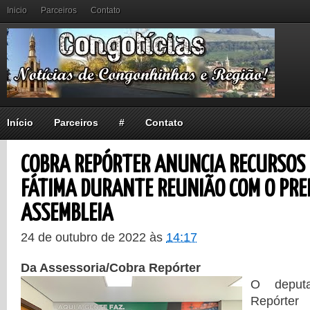
Inicio
Parceiros
Contato
Início
Parceiros
#
Contato
COBRA REPÓRTER ANUNCIA RECURSOS
FÁTIMA DURANTE REUNIÃO COM O PRE
ASSEMBLEIA
24 de outubro de 2022
às
14:17
Da Assessoria/Cobra Repórter
O deputa
Repórter 