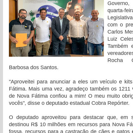
Governo,
quarta-fei
Legislati
com o pre
Carlos Mes
Luiz Cele
Também e
vereadore
Rocha O
Barbosa dos Santos.
"Aproveitei para anunciar a eles um veículo e kit
Fátima. Mais uma vez, agradeço também os 1211 
de Nova Fátima confiou a mim! O meu muito obr
vocês", disse o deputado estadual Cobra Repórter.
O deputado aproveitou para destacar que, em s
destinou R$ 10 milhões em recursos para Nova Fá
fossa, recursos para a castração de cães e gatos 