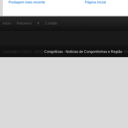
Postagem mais recente
Página inicial
Início
Parceiros
#
Contato
Copyright © (2013 - 2025)
Congotícias - Notícias de Congonhinhas e Região
.
Bl