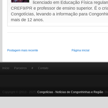
licenciado em Educação Física regular
CREF9/PR e professor de ensino superior. É o cri
Congotícias, levando a informação para Congonhi
mais de 12 anos.
Postagem mais recente
Página inicial
Início
Parceiros
#
Contato
Copyright © (2013 - 2025)
Congotícias - Notícias de Congonhinhas e Região
.
Bl