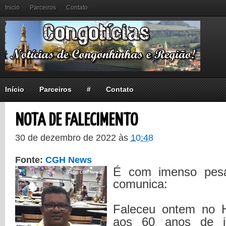
Inicio
Parceiros
Contato
Início
Parceiros
#
Contato
NOTA DE FALECIMENTO
30 de dezembro de 2022
às
10:48
Fonte:
CGH News
É com imenso pesa
comunica:
Faleceu ontem no 
aos 60 anos de i