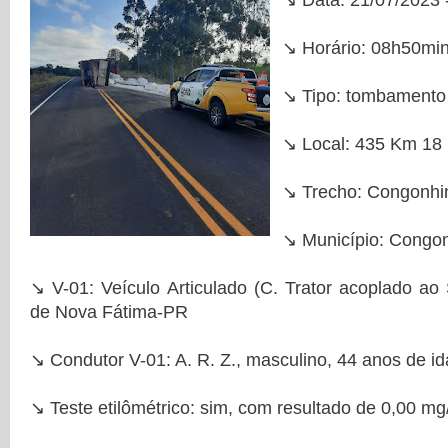
↘️ Data: 21/07/2023
↘️ Horário: 08h50mi
↘️ Tipo: tombamento
↘️ Local: 435 Km 18
↘️ Trecho: Congonhin
↘️ Município: Cong
↘️ V-01: Veículo Articulado (C. Trator acoplado ao
de Nova Fátima-PR
↘️ Condutor V-01: A. R. Z., masculino, 44 anos de i
↘️ Teste etilômétrico: sim, com resultado de 0,00 mg/