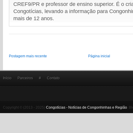
CREF9/PR e professor de ensino superior. É o cri
Congotícias, levando a informação para Congonhi
mais de 12 anos.
Postagem mais recente
Página inicial
Início
Parceiros
#
Contato
Copyright © (2013 - 2025)
Congotícias - Notícias de Congonhinhas e Região
.
Bl