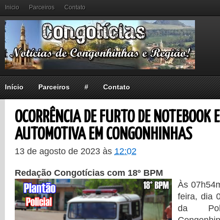
Inicio
Parceiros
Contato
Início
Parceiros
#
Contato
OCORRÊNCIA DE FURTO DE NOTEBOOK E
AUTOMOTIVA EM CONGONHINHAS
13 de agosto de 2023
às
12:02
Redação Congotícias com 18º BPM
Às 07h54m
feira, dia
da Pol