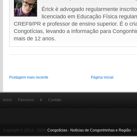
Érick é advogado regularmente inscri
licenciado em Educação Física regular
CREF9/PR e professor de ensino superior. É o cri
Congotícias, levando a informação para Congonhi
mais de 12 anos.
Postagem mais recente
Página inicial
Início
Parceiros
#
Contato
Copyright © (2013 - 2025)
Congotícias - Notícias de Congonhinhas e Região
.
Bl