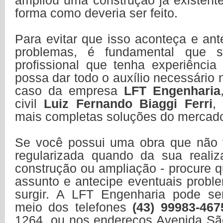
ampliou uma construção já existent
forma como deveria ser feito.
Para evitar que isso aconteça e ant
problemas, é fundamental que 
profissional que tenha experiênci
possa dar todo o auxílio necessário 
caso da empresa
LFT Engenharia
civil
Luiz Fernando Biaggi Ferri
,
mais completas soluções do mercad
Se você possui uma obra que não 
regularizada quando da sua realiz
construção ou ampliação - procure 
assunto e antecipe eventuais prob
surgir. A LFT Engenharia pode se
meio dos telefones
(43) 99983-467
1264, ou nos endereços Avenida São