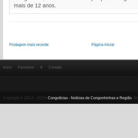
mais de 12 anos.
Postagem mais recente
Página inicial
Início
Parceiros
#
Contato
Copyright © (2013 - 2025)
Congotícias - Notícias de Congonhinhas e Região
.
Bl