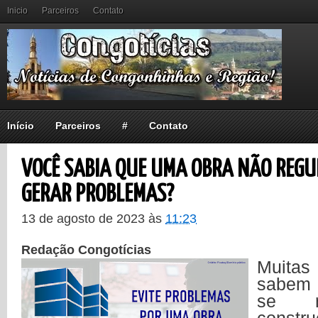
Inicio
Parceiros
Contato
Início
Parceiros
#
Contato
VOCÊ SABIA QUE UMA OBRA NÃO REGU
GERAR PROBLEMAS?
13 de agosto de 2023
às
11:23
Redação Congotícias
Muita
sabem 
se r