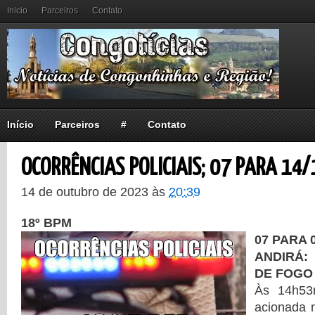
Inicio
Parceiros
Contato
Início
Parceiros
#
Contato
OCORRÊNCIAS POLICIAIS; 07 PARA 14/
14 de outubro de 2023
às
20:39
18º BPM
07 PARA 0
ANDIRÁ:
DE FOGO
Às 14h53
acionada 