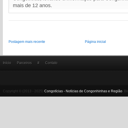
mais de 12 anos.
Postagem mais recente
Página inicial
Início
Parceiros
#
Contato
Copyright © (2013 - 2025)
Congotícias - Notícias de Congonhinhas e Região
.
Bl