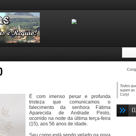
Congo
O
Todos que
sujam as 
Cury)
É com imenso pesar e profunda
tristeza que comunicamos o
falecimento da senhora Fátima
C
Aparecida de Andrade Pirolo,
ocorrido na noite da última terça-feira
(15), aos 56 anos de idade.
Seu corpo está sendo velado na nova