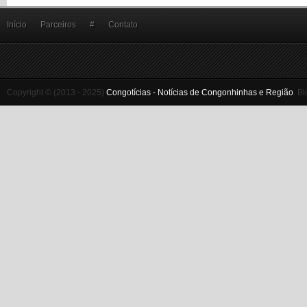
Início
Parceiros
#
Contato
Copyright © (2013 - 2025)
Congotícias - Notícias de Congonhinhas e Região
.
Bl