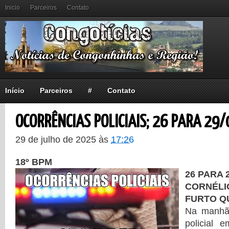
Inicio
Parceiros
Contato
Início
Parceiros
#
Contato
OCORRÊNCIAS POLICIAIS; 26 PARA 29/
29 de julho de 2025
às
17:26
18º BPM
26 PARA 2
CORNÉ
FURTO Q
Na manhã
policial 