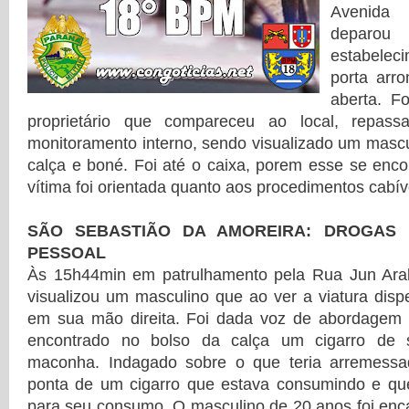
Avenida
depa
estabelec
porta arr
aberta. F
proprietário que compareceu ao local, repas
monitoramento interno, sendo visualizado um mascu
calça e boné. Foi até o caixa, porem esse se enco
vítima foi orientada quanto aos procedimentos cabív
SÃO SEBASTIÃO DA AMOREIRA: DROGAS
PESSOAL
Às 15h44min em patrulhamento pela Rua Jun Arak
visualizou um masculino que ao ver a viatura dis
em sua mão direita. Foi dada voz de abordagem e
encontrado no bolso da calça um cigarro de 
maconha. Indagado sobre o que teria arremessa
ponta de um cigarro que estava consumindo e que
para seu consumo. O masculino de 20 anos foi enc