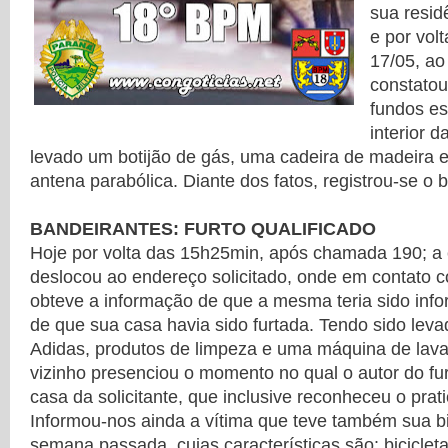
sua resid
e por vol
17/05, ao
constatou
fundos e
interior d
levado um botijão de gás, uma cadeira de madeira 
antena parabólica. Diante dos fatos, registrou-se o 
BANDEIRANTES: FURTO QUALIFICADO
Hoje por volta das 15h25min, após chamada 190; a e
deslocou ao endereço solicitado, onde em contato co
obteve a informação de que a mesma teria sido inf
de que sua casa havia sido furtada. Tendo sido lev
Adidas, produtos de limpeza e uma máquina de lava
vizinho presenciou o momento no qual o autor do fu
casa da solicitante, que inclusive reconheceu o pratic
Informou-nos ainda a vítima que teve também sua bic
semana passada, cujas características são: biciclet