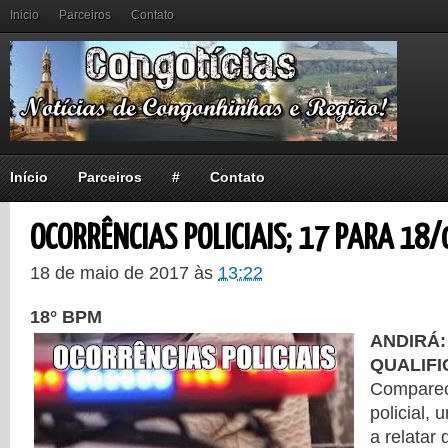
Inicio
Parceiros
Contato
Início
Parceiros
#
Contato
OCORRÊNCIAS POLICIAIS; 17 PARA 18/
18 de maio de 2017
às
13:22
18° BPM
ANDIRÁ:
QUALIF
Comparec
policial,
a relatar