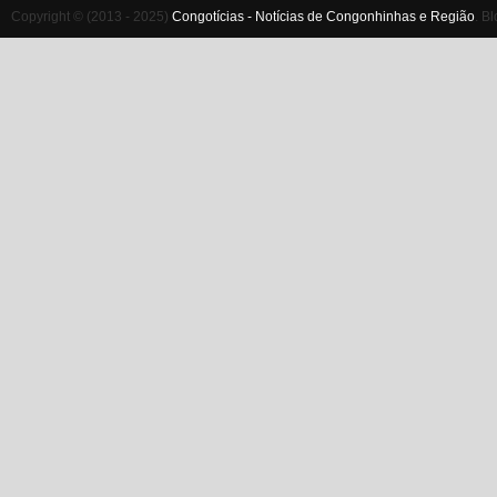
Copyright © (2013 - 2025)
Congotícias - Notícias de Congonhinhas e Região
.
Bl